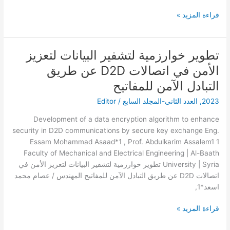
السعودية
قراءة المزيد »
تطوير خوارزمية لتشفير البيانات لتعزيز
تطوير
خوارزمية
الأمن في اتصالات D2D عن طريق
لتشفير
التبادل الآمن للمفاتيح
البيانات
لتعزيز
2023
,
العدد الثاني-المجلد السابع
/
Editor
الأمن
Development of a data encryption algorithm to enhance
في
security in D2D communications by secure key exchange Eng.
اتصالات
Essam Mohammad Asaad*1 , Prof. Abdulkarim Assalem1 1
D2D
Faculty of Mechanical and Electrical Engineering | Al-Baath
عن
University | Syria تطوير خوارزمية لتشفير البيانات لتعزيز الأمن في
طريق
اتصالات D2D عن طريق التبادل الآمن للمفاتيح المهندس / عصام محمد
التبادل
اسعد*1,
الآمن
للمفاتيح
قراءة المزيد »