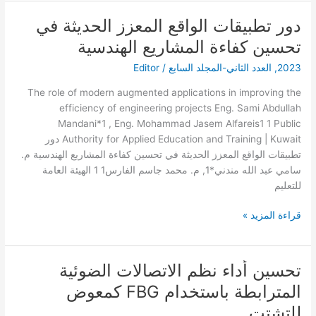
دور تطبيقات الواقع المعزز الحديثة في
دور
تطبيقات
تحسين كفاءة المشاريع الهندسية
الواقع
2023
,
العدد الثاني-المجلد السابع
/
Editor
المعزز
الحديثة
The role of modern augmented applications in improving the
في
efficiency of engineering projects Eng. Sami Abdullah
تحسين
Mandani*1 , Eng. Mohammad Jasem Alfareis1 1 Public
كفاءة
Authority for Applied Education and Training | Kuwait دور
المشاريع
تطبيقات الواقع المعزز الحديثة في تحسين كفاءة المشاريع الهندسية م.
الهندسية
سامي عبد الله مندني*1, م. محمد جاسم الفارس1 1 الهيئة العامة
للتعليم
قراءة المزيد »
تحسين أداء نظم الاتصالات الضوئية
تحسين
أداء
المترابطة باستخدام FBG كمعوض
نظم
للتشتت
الاتصالات