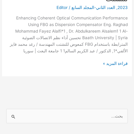
الضوئية
2023
,
العدد الثاني-المجلد السابع
/
Editor
المترابطة
Enhancing Coherent Optical Communication Performance
باستخدام
Using FBG as Dispersion Compensator Eng. Raghad
FBG
Mohammad Fayez Alalfi*1 , Dr. Abdulkareem Alsalem1 1 Al-
كمعوض
Baath University | Syria تحسين أداء نظم الاتصالات الضوئية
للتشتت
المترابطة باستخدام FBG كمعوض للتشتت المهندسة / رغد محمد فايز
الألفي*1, الدكتور / عبد الكريم السالم1 1 جامعة البعث | سوريا
قراءة المزيد »
ا
ل
ب