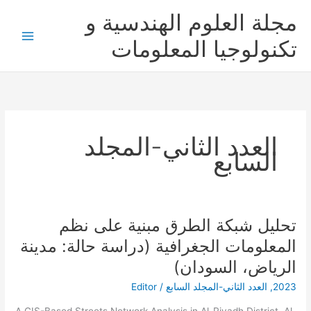
خطي
مجلة العلوم الهندسية و
لى
لمحتوى
تكنولوجيا المعلومات
العدد الثاني-المجلد
السابع
تحليل شبكة الطرق مبنية على نظم
تحليل
شبكة
المعلومات الجغرافية (دراسة حالة: مدينة
الطرق
الرياض، السودان)
مبنية
على
2023
,
العدد الثاني-المجلد السابع
/
Editor
نظم