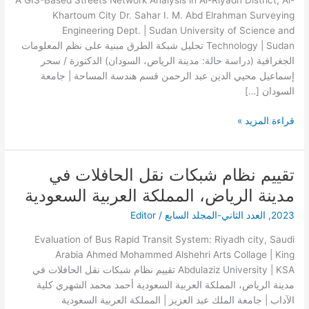
A GIS-Based Streets Network Analysis in Al-Riyadh District, Al-
المعلومات
Khartoum City Dr. Sahar I. M. Abd Elrahman Surveying
الجغرافية
Engineering Dept. | Sudan University of Science and
(دراسة
Technology | Sudan تحليل شبكة الطرق مبنية على نظم المعلومات
حالة:
الجغرافية (دراسة حالة: مدينة الرياض، السودان) الدكتورة / سحر
مدينة
إسماعيل محيي الدين عبد الرحمن قسم هندسة المساحة | جامعة
الرياض،
السودان […]
السودان)
قراءة المزيد »
تقييم نظام شبكات نقل الحافلات في
تقييم
نظام
مدينة الرياض، المملكة العربية السعودية
شبكات
2023
,
العدد الثاني-المجلد السابع
/
Editor
نقل
الحافلات
Evaluation of Bus Rapid Transit System: Riyadh city, Saudi
في
Arabia Ahmed Mohammed Alshehri Arts Collage | King
مدينة
Abdulaziz University | KSA تقييم نظام شبكات نقل الحافلات في
الرياض،
مدينة الرياض، المملكة العربية السعودية أحمد محمد الشهري كلية
المملكة
الآداب | جامعة الملك عبد العزيز | المملكة العربية السعودية
العربية