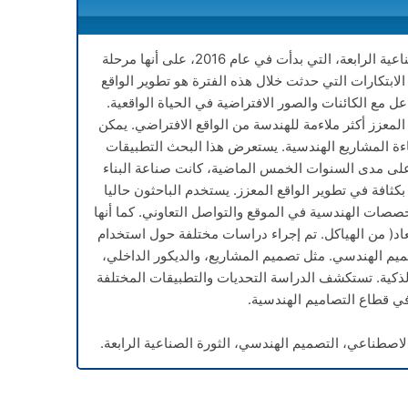
تمت الإشارة إلى الثورة الصناعية الرابعة، التي بدأت في عام 2016، على أنها مرحلة
الابتكارات التي حدثت خلال هذه الفترة هو تطوير الواقع
 مع الكائنات والصور الافتراضية في الحياة الواقعية.
 المعزز أكثر ملاءمة للهندسة من الواقع الافتراضي. يمكن
ءة المشاريع الهندسية. يستعرض هذا البحث التطبيقات
 على مدى السنوات الخمس الماضية، كانت صناعة البناء
ثافة في تطوير الواقع المعزز. يستخدم الباحثون حاليا
صصات الهندسية في الموقع والتواصل التعاوني. كما أنها
نشاء نماذج 3D)ثلاثي الأبعاد( من الهياكل. تم إجراء دراسات مختلفة حول استخدام
Artifi في مجال التصميم الهندسي. مثل تصميم المشاريع، والديكور الداخلي،
لذكية. تستكشف الدراسة التحديات والتطبيقات المختلفة
في قطاع التصاميم الهندسية.
الاصطناعي، التصميم الهندسي، الثورة الصناعية الرابعة.