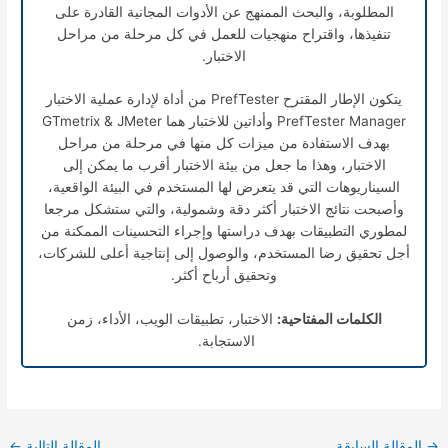
المطلوبة، والبحث الممنهج عن الأدوات المجانية القادرة على
تنفيذها، واقتراح منهجيات للعمل في كل مرحلة من مراحل
الاختبار.
يتكون الإطار المقترح PrefTester من أداة لإدارة عملية الاختبار
PrefTester Manager وأداتين للاختبار هما GTmetrix & JMeter
بهدف الاستفادة من ميزات كل منها في مرحلة من مراحل
الاختبار، وهذا ما جعل من بيئة الاختبار أقرب ما يمكن إلى
السيناريوهات التي قد يتعرض لها المستخدم في البيئة الواقعية،
وأصبحت نتائج الاختبار أكثر دقة وشمولية، والتي ستشكل مرجعا
لمطوري التطبيقات بهدف دراستها وإجراء التحسينات الممكنة من
أجل تحقيق رضا المستخدم، والوصول إلى إنتاجية أعلى للشركات،
وتحقيق أرباح أكثر.
الكلمات المفتاحية:
الاختبار، تطبيقات الويب، الأداء، زمن
الاستجابة.
→
المقالة السابقة
المقالة التالية
←