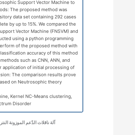
rosophic Support Vector Machine to
thods: The proposed method was
itory data set containing 292 cases
mplete by up to 15%. We compared the
Support Vector Machine (FNSVM) and
ucted using a python programming
tperform of the proposed method with
classification accuracy of this method
r methods such as CNN, ANN, and
application of initial processing of
ssion: The comparison results prove
based on Neutrosophic theory.
ine, Kernel NC-Means clustering,
ectrum Disorder
آلة ناقلات الدّعم الموزونة ا