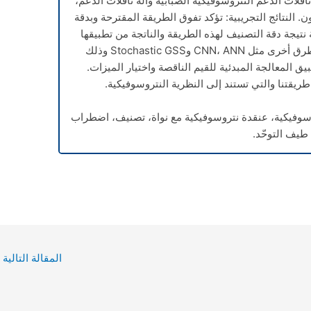
قلات الدعم النتروسوفيكية الضبابية وآلة ناقلات الدعم،
ن. النتائج التجريبية: تؤكد تفوق الطريقة المقترحة وبدقة
نة نتيجة دقة التصنيف لهذه الطريقة والناتجة من تطبيقها
على المعطيات الخام بدون تحضير مع طرق أخرى مثل CNN، ANN وStochastic GSS وذلك
 المعالجة المبدئية للقيم الناقصة واختيار الميزات.
طريقتنا والتي تستند إلى النظرية النتروسوفيكية.
وسوفيكية، عنقدة نتروسوفيكية مع نواة، تصنيف، اضطراب
طيف التوحّد.
المقالة التالية