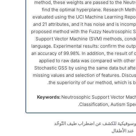
method, these weights are passed to the Neut
find the optimal hyperplane. Research Me
evaluated using the UCI Machine Learning Repos
and 21 attributes, and it has noise and is inco
proposed method with the Fuzzy Neutrosophic 
Support Vector Machine (SVM) methods, cond
language. Experimental results: confirm the ou
an accuracy of 99.98%. In addition, the result of 
applied to raw data was compared with othe
Stochastic GSS by using the same data but after 
missing values and selection of features. Discu
the superiority of our method, which is 
Keywords:
Neutrosophic Support Vector Mach
.
Classification, Autism Sp
لنتروسوفيكية للكشف عن اضطراب طيف التّوحّد
عند الأطفال