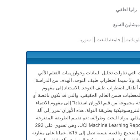
رانيا لطفي
ميشلين السبع
لوماتية || جامعة البعث || سوريا
لتي تناولت تحليل البيانات وخوارزميات التعلم الآلي
ة، ولا سيما اضطراب طيف التوحد. الهدف من الدراسة:
 أطفال اضطراب طيف التوحد بالاستناد إلى مفهوم
لمعطيات ضمن العالم الحقيقي، والتي قد تكون ناقصة أو
مجموعة من قيم الأوزان استنادا” إلى مفهوم الانتماء
تروسوفيكية بطريقة النواة، هذه الأوزان تمرر إلى آلة
مثلي. مواد البحث وطرائقه: تم تقييم الطريقة المقترحة
باستخدام مجموعة المعطيات من UCI Machine Learning Repository، وهي تحتوي على 292
حالة و21 خاصية، كما أن هذه المعطيات فيها ضجيج وناقصة بنسبة تصل إلى 15%. عملنا على مقارنة