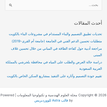
ا
ل
ب
أحدث المقالات
ح
ث
تحديات تطبيق التصميم والبناء المستدام في مشروعات البناء بالكويت
ع
متطلبات تحسين الدعم الفني في الجامعة (جامعة أم القرى-2019)
ن
مراجعة أدبية حول كفاءة الطاقة في المباني من خلال تحسين غلاف
:
المبنى
دراسة حالة العرض والطلب على المياه في محافظة بلجرشي بالمملكة
العربية السعودية
تقييم جودة التصميم وآثاره على التنفيذ بمشاريع السكن الخاص بالكويت
Copyright © 2026 مجلة العلوم الهندسية و تكنولوجيا المعلومات | Powered
by
قالب Astra للووردبريس