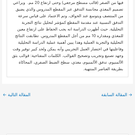
فيها من الصفر (قالب مسطح مرجعي) وحتى ارتفاع 20 مم. ويراعي
تصميم المغذي مجانسة التدفق عبر المقطع المدروس والذي يضيق
من المنتصف ويتوسع عند الحواف. وتم الاعتماد على قياس سرعة
التدفق النسبية عند مقدمة المقطع كمؤشر لتحليل نتائج التجربة
التحليلية. حيث أظهرت الدراسة انه يجب الحفاظ على ارتفاع معين
للمغذي ومقداره 10 مم من أجل المقطع المدروس. تطابقت النتائج
التحليلية والتجربة العملية وهذا يبين أهمية عملية الدراسة التحليلية
وفاعليتها في اختصار العمل التجريبي وأنه يمكن ولحد كبير توفير وقت
وجهد تصنيع وتجريب وتصحيح القوالب. الكلمات المفتاحية: قوالب بثق
الألمنيوم، تدفق الألمنيوم، مغذي، سطح الضبط الصفري، المحاكاة
بطريقة العناصر المنتهية.
→
المقالة السابقة
المقالة التالية
←