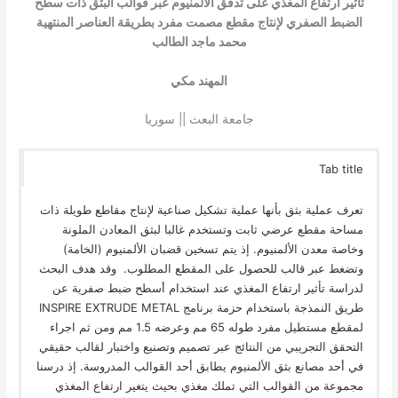
تأثير ارتفاع المغذي على تدفق الألمنيوم عبر قوالب البثق ذات سطح
الضبط الصفري لإنتاج مقطع مصمت مفرد بطريقة العناصر المنتهية
محمد ماجد الطالب
المهند مكي
جامعة البعث || سوريا
Tab title
تعرف عملية بثق بأنها عملية تشكيل صناعية لإنتاج مقاطع طويلة ذات
مساحة مقطع عرضي ثابت وتستخدم غالبا لبثق المعادن الملونة
وخاصة معدن الألمنيوم. إذ يتم تسخين قضبان الألمنيوم (الخامة)
وتضغط عبر قالب للحصول على المقطع المطلوب. وقد هدف البحث
لدراسة تأثير ارتفاع المغذي عند استخدام أسطح ضبط صفرية عن
طريق النمذجة باستخدام حزمة برنامج INSPIRE EXTRUDE METAL
لمقطع مستطيل مفرد طوله 65 مم وعرضه 1.5 مم ومن ثم اجراء
التحقق التجريبي من النتائج عبر تصميم وتصنيع واختبار لقالب حقيقي
في أحد مصانع بثق الألمنيوم يطابق أحد القوالب المدروسة. إذ درسنا
مجموعة من القوالب التي تملك مغذي بحيث يتغير ارتفاع المغذي