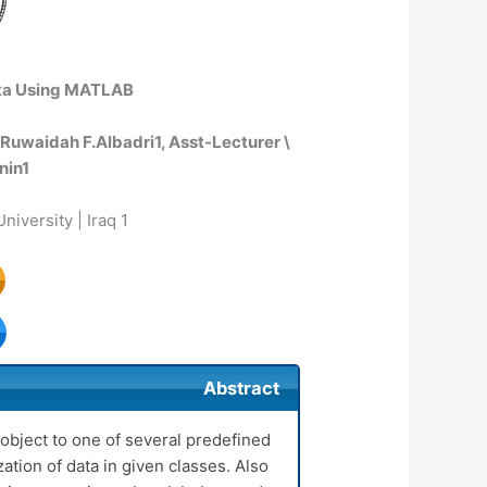
data Using MATLAB
\ Ruwaidah F.Albadri
1
, Asst-Lecturer \
nin
1
Al-Furat Al-Awsat Technical University | Iraq
1
Abstract
g object to one of several predefined
zation of data in given classes. Also