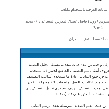
يانات القزحية باستخدام ماتلاب
لمدرس / رويدة فاضل عبيد
1
, المدرس المساعد / الاء مجيد
شنين
1
ت الأوسط التقنية | العراق
 إلى واحدة من عدة فئات محددة مسبقًا. تحليل التصنيف
معروف أيضًا باسم التصنيف الخاضع للإشراف، يستخدم
ت في جمع البيانات. عادةً ما تستخدم أساليب التصنيف
ط جميع الكائنات بالفعل بملصقات فئة معروفة. تتكون
بني نموذجًا لتصنيف الهدف. سيؤدي تحليل التصنيف إلى
ن استخدامه للعثور على فئة (هدف).
من حيث القيم العددية المرتبطة بعقد الرسم البياني