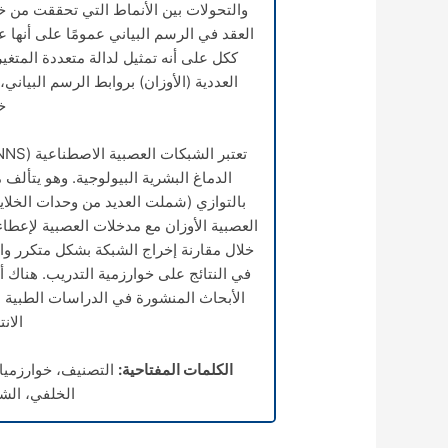
والتحولات بين الأنماط التي تحققت من خ
العقد في الرسم البياني عمومًا على أنها ع
ككل على أنه تمثيل لدالة متعددة المتغي
العددية (الأوزان) بروابط الرسم البياني
خ
الدماغ البشرية البيولوجية. وهو يتألف
بالتوازي (شملت العديد من وحدات الخلايا ا
العصبية الأوزان مع مدخلات العصبية لإعطاء 
خلال مقارنة إخراج الشبكة بشكل متكرر وا
في النتائج على خوارزمية التدريب. هناك 
الأبحاث المنشورة في الدراسات الطبية
الانت
الكلمات المفتاحية:
التصنيف، خوارزميات
الخلفي، الشب