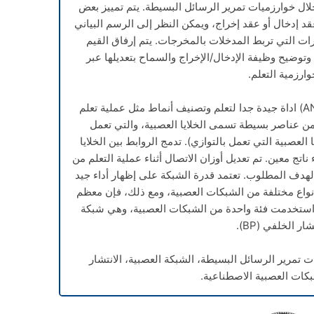
لال خوارزميات تمرير الرسائل البسيطة. يتم تمييز بعض
قد إدخال أو عقد إخراج، ويمكن النظر إلى الرسم البياني
رات التي تربط المدخلات بالمخرجات. يتم إرفاق القيم
، وتوضيح وظيفة الإدخال/الإخراج والسماح بتعديلها عبر
وارزمية التعلم.
تعتبر الشبكات العصبية الاصطناعية (ANNS) اداة جيدة جدا لتعلم وتصنيف أنماط مثل عملية تعلم
 من عناصر بسيطة تسمى الخلايا العصبية، والتي تعمل
لعصبية التي تعمل بالتوازي). تدمج الروابط بين الخلايا
ناتج معين. تم تعديل أوزان الاتصال أثناء عملية التعلم من
لهدف المطلوب. تعتمد قدرة الشبكة على إظهار أداء جيد
أنواع مختلفة من الشبكات العصبية، ومع ذلك، فإن معظم
 استخدمت فئة واحدة من الشبكات العصبية، وهي شبكة
شار الخلفي (BP).
 تمرير الرسائل البسيطة، الشبكة العصبية، الانتشار
كات العصبية الاصطناعية.