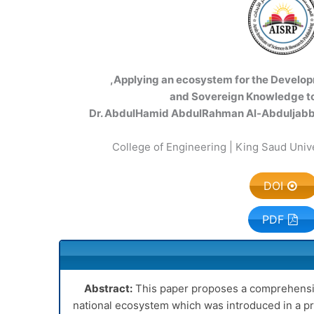
Applying an ecosystem for the Developm
and Sovereign Knowledge to
Dr. AbdulHamid AbdulRahman Al-Abduljabba
College of Engineering | King Saud Unive
DOI
PDF
Abstract:
This paper proposes a comprehensiv
national ecosystem which was introduced in a pr