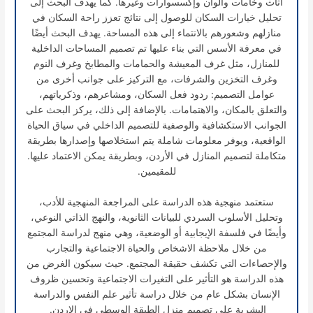
أثاث وخامات وألوان وإكسسوارات وغيرها. كما يهدف البحث إلى
تحليل خيارات السكان للوصول إلى نتائج تعزز راحة السكان في
منازلهم وشعورهم بالانتماء إلى هذه المساحة. يهدف البحث أيضًا
في معرفة الأسس التي بناء عليها تم تصميم المساحات الداخلية
للمنازل، مثل غرف المعيشة والحمامات والمطابخ وغرف النوم
وغرف التخزين والشرفات، مع التركيز على جوانب أخرى من
عوامل التصميم: ردود فعل السكان، ومشاعرهم، وذكرياتهم،
والتعلق بالمكان، والاهتمامات. بالإضافة إلى ذلك، يركز البحث على
الجوانب الاستكشافية والوصفية للتصميم الداخلي في سياق الحياة
الواقعية، ويوفر معلومات شاملة يتم استخلاصها وإصدارها بطريقة
متكاملة لتصميم المنازل في الأردن، وبطريقة يمكن الاعتماد عليها.
للمقيمين.
ستعتمد منهجية هذه الدراسة على المراجعة المنهجية للأدب،
وتحليل الأسلوب السردي للبيانات الثانوية، والنهج الذاتي النوعي،
وأيضًا في فلسفة الإيجابية أو الوضعية، وهي منهج لدراسة المجتمع
من خلال ملاحظة الاشخاص والحياة الاجتماعية والتجارب
والإحصاءات التي تكشف حقيقة المجتمع. حيث سيكون الغرض من
هذه الدراسة هو التأثير على التغيرات الاجتماعية وتحسين ظروف
الإنسان بشكل عام من خلال دراسة تأثير علم النفس والدراسة
البشرية على تصميم منزل الطبقة الوسطى في الاردن.