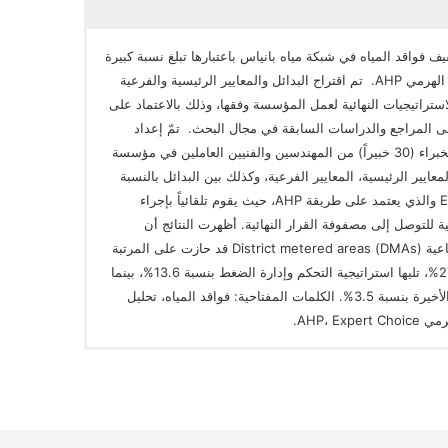
 فواقد المياه في شبكة مياه بانياس باعتبارها تبلغ نسبة كبيرة
حوالي 65%، وذلك بالاعتماد على طريقة التحليل الهرمي AHP. تم اقتراح البدائل والمعايير الرئيسية والفرعية
استراتيجيات النهائية لعمل المؤسسة وفقها، وذلك بالاعتماد على
لى المراجع والدراسات السابقة في مجال البحث. تمّ إعداد
الاستبانة اللازمة ومن ثم توزيعها على مجموعة الخبراء (30 خبيراً) من المهندسين والفنيين العاملين في مؤسسة
لمعايير الرئيسية، المعايير الفرعية، وكذلك بين البدائل بالنسبة
للمعايير الفرعية. استخدم برنامج Expert Choice والذي يعتمد على طريقة AHP، حيث يقوم تلقائياً بإجراء
ية للتوصل إلى مصفوفة القرار النهائية. أظهرت النتائج أن
استراتيجية تقسيم الشبكة إلى مناطق قياس قطاعية (DMAs) District metered areas قد حازت على المرتبة
الأولى، وذلك بحصولها على أعلى نسبة تقييم 27.8%، تليها استراتيجية التحكم وإدارة الضغط بنسبة 13.6%، بينما
جاءت استراتيجية استبدال العدّادات في المرتبة الأخيرة بنسبة 3.5%. الكلمات المفتاحية: فواقد المياه، تحليل