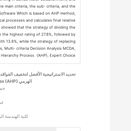
main criteria, the sub- criteria, and the
ce Software Which is based on AHP method,
al processes and calculates final relative
s showed that the strategy of dividing the
h the highest rating of 27.8%, followed by
th 13.6%, while the strategy of replacing
, Multi- criteria Decision Analysis MCDA,
l Hierarchy Process (AHP), Expert Choice.
تحديد الاستراتيجية الأفضل لتخفيف الفواقد 
الهرمي Analytical Hierarchy Process (AHP)
جمي
عب
كلية الهندسة الم