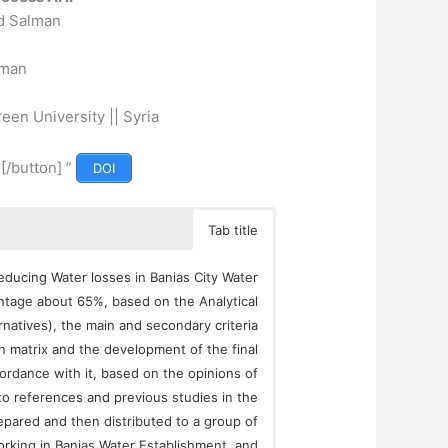
 Salman
hman
reen University || Syria
” type=”big” color=”orange”] DOI[/button]
DOI
Tab title
educing Water losses in Banias City Water
entage about 65%, based on the Analytical
rnatives), the main and secondary criteria
n matrix and the development of the final
cordance with it, based on the opinions of
 to references and previous studies in the
epared and then distributed to a group of
orking in Banias Water Establishment, and