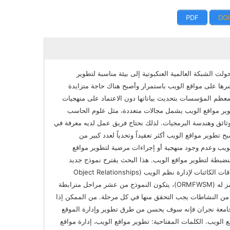
PDF
DOI
ت الشبكة العالمية العنكبوتية إلى بيئة مناسبة لتطوير
شرها على مواقع الويب باستمرار وأصبح هناك حاجة متزايدة
ظم المؤسسات بتحديث بياناتها دون الاعتماد على منهجيات
طوير مواقع الويب يشمل مجالات متعددة، مثل علوم الحاسب
الوثائق وهندسة البرمجيات. لذلك نحتاج فريق عمل لديه معرفة في
 تطوير مواقع الويب أكثر تعقيداً وتحدياً لعدد كبير من
يب وعدم وجود منهجية أو إجراءات مرضية لتطوير مواقع
نضبطة لتطوير مواقع الويب. هذا البحث يقترح نموذج جديد
لتطوير جميع أنواع نظم الويب يسمى نموذج علاقات الكائنات لإدارة نظم الويب (Object Relationships
Model for Web System Management) ويرمز له (ORMFWSM)، يتكون النموذج من عشر مراحل مترابطة
ن النشاطات يجب التحقق منها في كل مرحلة. من الممكن إذا
جامعة نجران فإنه سوف يحسن من طرق تطوير وإدارة الموقع
الويب. الكلمات المفتاحية: تطوير مواقع الويب، إدارة مواقع